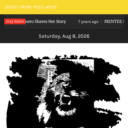
Skip
LATEST FROM YCCS WEST
to
na Romero Shares Her Story
Stay Woke!
MENTEE Student H
content
7 years ago
Saturday, Aug 8, 2026