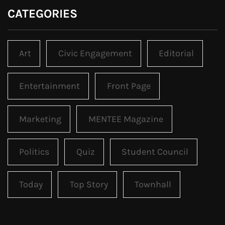
CATEGORIES
Art
Civic Engagement
Editorial
Entertainment
Front Page
Marketing
MENTEE Magazine
Politics
Quiz
Student Council
Today
Top Story
Townhall